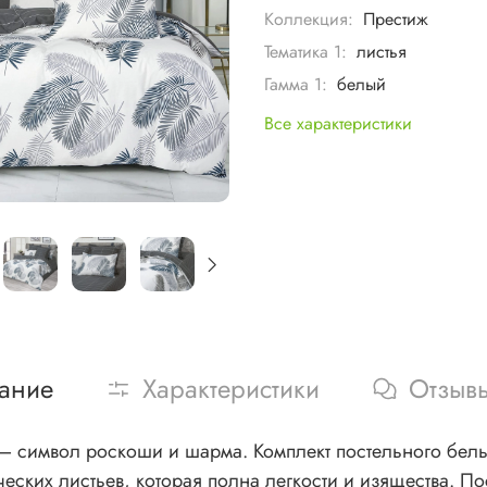
Коллекция:
Престиж
Тематика 1:
листья
Гамма 1:
белый
Все характеристики
ание
Характеристики
Отзыв
 белья из сатина украшен элегантной композицией в
ческих листьев, которая полна легкости и изящества. П