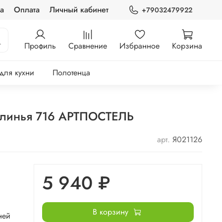
а
Оплата
Личный кабинет
+79032479922
Профиль
Сравнение
Избранное
Корзина
 для кухни
Полотенца
Белинья 716 АРТПОСТЕЛЬ
арт.
Я021126
5 940 ₽
В корзину
ней