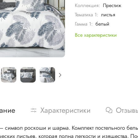
Коллекция:
Престиж
Тематика 1:
листья
Гамма 1:
белый
Все характеристики
ание
Характеристики
Отзыв
 белья из сатина украшен элегантной композицией в
ческих листьев, которая полна легкости и изящества. П