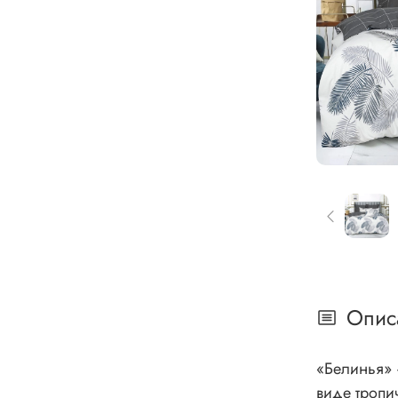
Опис
«Белинья» – символ роскоши и шарма. Комплект постельного
виде тропи