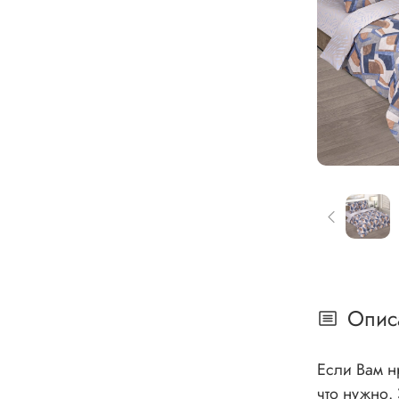
Опис
Если Вам н
что нужно. Это постельное белье с геометрией, которое станет элегантным украшением Вашей спальни. На ткани бязь