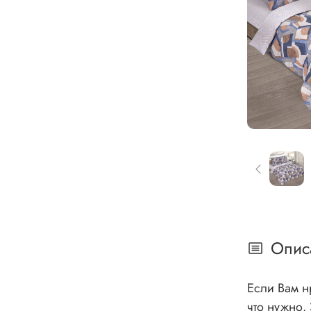
Опис
Если Вам н
что нужно. Это постельное белье с геометрией, которое станет элегантным украшением Вашей спальни. На ткани бязь