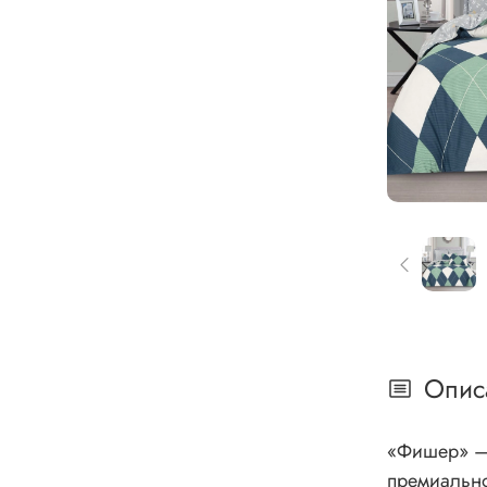
Опис
«Фишер» – 
премиально