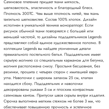
Сатиновое плетение придает ткани мягкость,
шелковистость, эластичность и благородный блеск.
Плотность 300ТС. Чем выше плотность нитей, тем ткань
тактильно шелковистее. Состав 100% хлопок. Дизайн
исполнен в уникальной технике монораппорт: Если
рисунок обычной ткани повторяется с большей или
меньшей частотой, то дизайны пододеяльников Legends
представляют собой единое художественное полотно. В
коллекции Legends вы найдете утонченные детали
премиального постельного белья. Пододеяльник имеет
скрытую молнию со специальным карманом для бегунка,
молния расположена снизу. Простыня бесшовная, без
резинки, прошита с четырех сторон с имитацией евро-
угла. Наволочки с широким запахом 25 см, клапан
находится сбоку. Пододеяльник и наволочки
декорированы ушками 5 см и плоским контрастным
сатиновым кантом. Припуски швов скрыты внутри изделия.
Строчка выполнена мелким стежком не более 3 мм, что
обеспечивает повышенную прочность и эстетичное