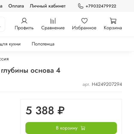
а
Оплата
Личный кабинет
+79032479922
Профиль
Сравнение
Избранное
Корзина
 для кухни
Полотенца
ссия
 глубины основа 4
арт.
Н4249207294
5 388 ₽
В корзину