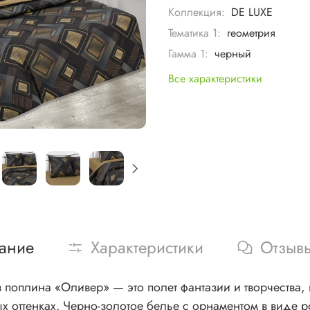
Коллекция:
DE LUXE
Тематика 1:
геометрия
Гамма 1:
черный
Все характеристики
ание
Характеристики
Отзыв
з поплина «Оливер» — это полет фантазии и творчества
 оттенках. Черно-золотое белье с орнаментом в виде р