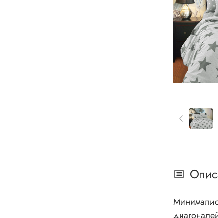
Опис
Минималист
диагоналей