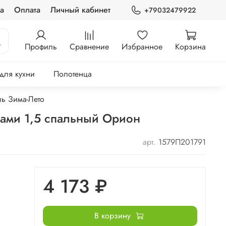
а
Оплата
Личный кабинет
+79032479922
Профиль
Сравнение
Избранное
Корзина
 для кухни
Полотенца
ь Зима-Лето
ками 1,5 спальный Орион
арт.
1579П201791
4 173 ₽
В корзину