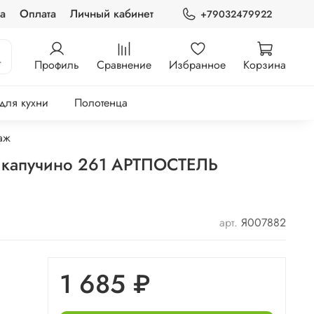
а
Оплата
Личный кабинет
+79032479922
Профиль
Сравнение
Избранное
Корзина
 для кухни
Полотенца
аж
к капучино 261 АРТПОСТЕЛЬ
арт.
Я007882
1 685 ₽