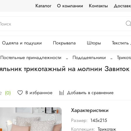
Каталог
О компании
Контакты
Доставк
Одеяла и подушки
Покрывала
Шторы
Текстиль
Постельные принадлежности
Пододеяльники
Трикот
льник трикотажный на молнии Завито
В избранное
Добавить в сравнение
(0)
Характеристики
Размер:
145х215
Коллекция:
Трикотаж