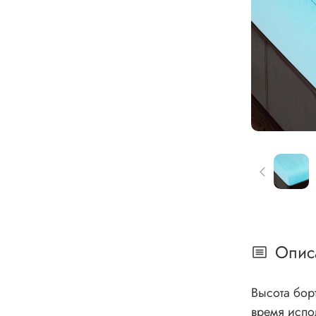
Опис
Высота бор
время испо