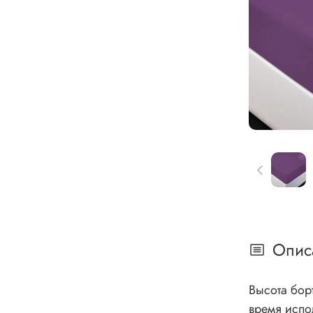
Опис
Высота бор
время испо