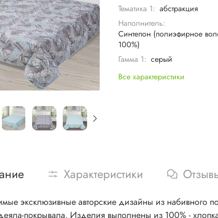
Тематика 1:
абстракция
Наполнитель:
Синтепон (полиэфирное вол
100%)
Гамма 1:
серый
Все характеристики
ание
Характеристики
Отзыв
мые эксклюзивные авторские дизайны из набивного поп
полнены из 100% - хлопка не вызывают аллергии и безопасны для