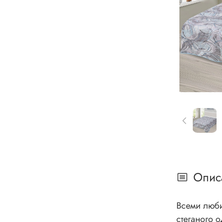
Опис
Всеми люби
стеганого одеяла-покрывала. Изделия вы