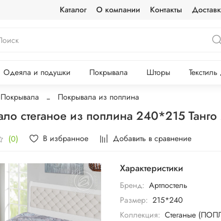
Каталог
О компании
Контакты
Доставк
Одеяла и подушки
Покрывала
Шторы
Текстиль
Покрывала
Покрывала из поплина
ло стеганое из поплина 240*215 Танг
В избранное
Добавить в сравнение
(0)
Характеристики
Бренд:
Артпостель
Размер:
215*240
Коллекция:
Стеганые (ПОП