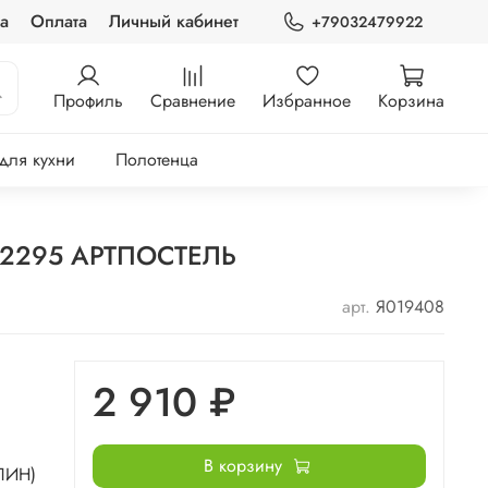
а
Оплата
Личный кабинет
+79032479922
Профиль
Сравнение
Избранное
Корзина
 для кухни
Полотенца
о 2295 АРТПОСТЕЛЬ
арт.
Я019408
2 910 ₽
В корзину
ЛИН)