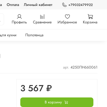
а
Оплата
Личный кабинет
+79032479922
Профиль
Сравнение
Избранное
Корзина
 для кухни
Полотенца
1
арт.
4250ПН660061
3 567 ₽
В корзину