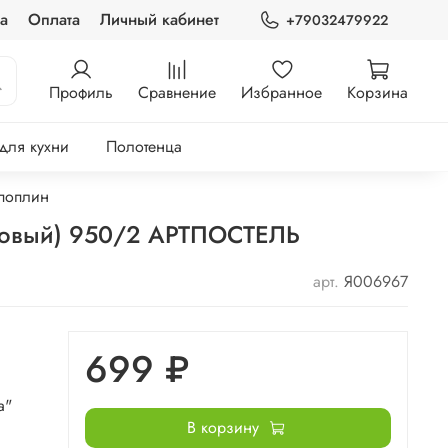
а
Оплата
Личный кабинет
+79032479922
Профиль
Сравнение
Избранное
Корзина
 для кухни
Полотенца
поплин
етовый) 950/2 АРТПОСТЕЛЬ
арт.
Я006967
699 ₽
а"
В корзину