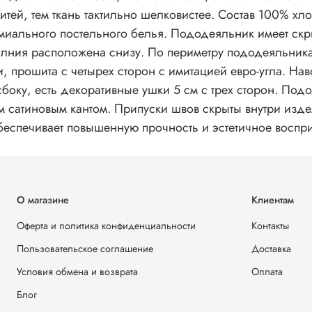
тем ткань тактильно шелковистее. Состав 100% хлопок. В коллекции Legends вы найдете ут
миального постельного белья. Пододеяльник имеет с
олния расположена снизу. По периметру пододеяльник
и, прошита с четырех сторон с имитацией евро-угла. На
сбоку, есть декоративные ушки 5 см с трех сторон. П
м сатиновым кантом. Припуски швов скрыты внутри изд
обеспечивает повышенную прочность и эстетичное воспри
О магазине
Клиентам
Оферта и политика конфиденциальности
Контакты
Пользовательское соглашение
Доставка
Условия обмена и возврата
Оплата
Блог