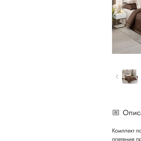
Опис
Комплект п
плетение п